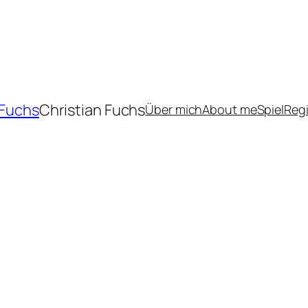
 Fuchs
Christian Fuchs
Über mich
About me
Spiel
Reg