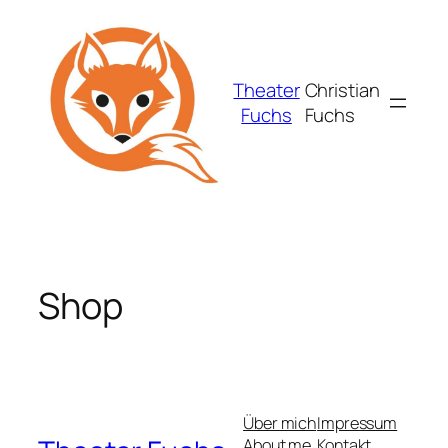
Zum
Inhalt
springen
Theater
Christian
Fuchs
Fuchs
Shop
Über mich
Impressum
About me
Kontakt