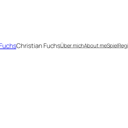
 Fuchs
Christian Fuchs
Über mich
About me
Spiel
Reg