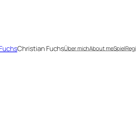
 Fuchs
Christian Fuchs
Über mich
About me
Spiel
Reg